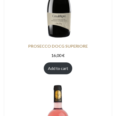
PROSECCO DOCG SUPERIORE
16,00
€
Add to cart