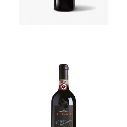
Chianti Classico DOCG
2015 Effige nera