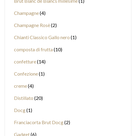
Brut Blanc de Blancs millesimè
1
Champagne
4
Champagne Rosè
2
Chianti Classico Gallo nero
1
composta di frutta
10
confetture
14
Confezione
1
creme
4
Distillato
20
Docg
1
Franciacorta Brut Docg
2
Gadget
6