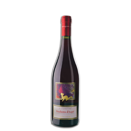
Brachetto d’Acqui DOCG
“Il Furetto”
€
14,00
ADD TO CART