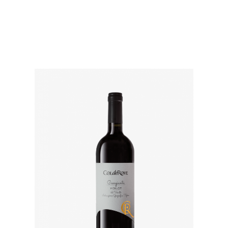
CANGIANTE IGT Merlot
€
10,00
ADD TO CART