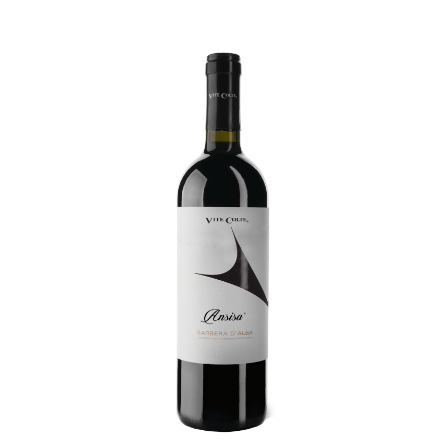
ANSISA Barbera d’Alba
€
16,00
ADD TO CART