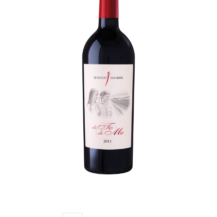
Di te Di me (riserva)
€
30,00
ADD TO CART