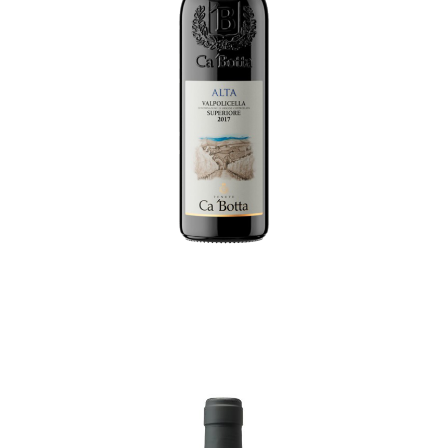
Alta Valpolicella DOC
€
12,00
MORE INFO