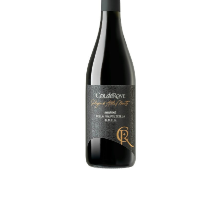
AMARONE Della
Valpolicella Docg
€
28,00
ADD TO CART