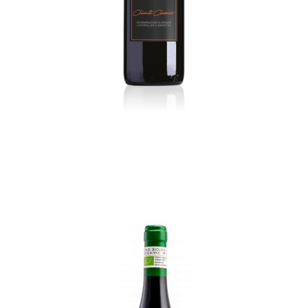
€
13,00
ADD TO CART