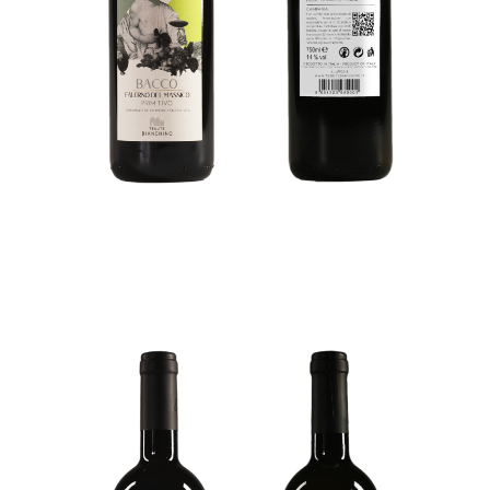
€
17,00
ADD TO CART