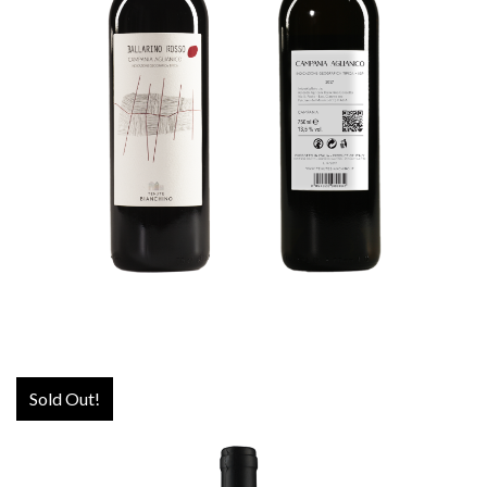
BALLARINO ROSSO IGT
€
13,00
ADD TO CART
Sold Out!