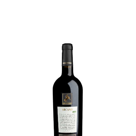
ARCANO bio
€
11,00
ADD TO CART