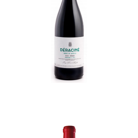
DÉRACINÉ Nero D’Avola
Doc
€
15,00
ADD TO CART