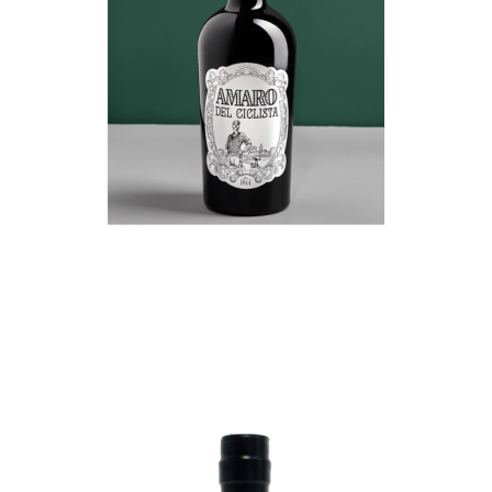
“ORIGINALE”
€
18,00
ADD TO CART