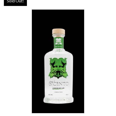
Sold Out!
Botanical Gin
€
38,00
MORE INFO