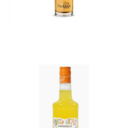
ADD TO CART
Luce di Limone –
Limoncello