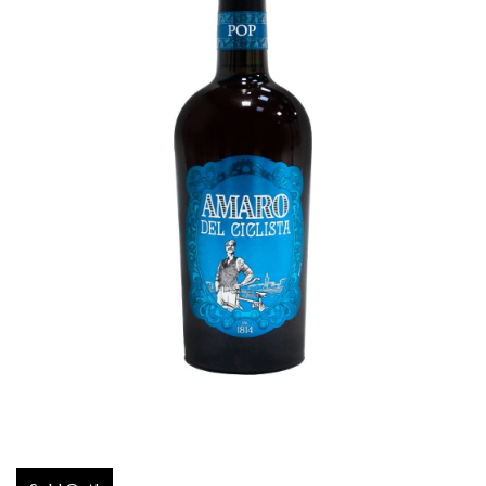
Amaro del Ciclista “POP”
€
18,00
ADD TO CART