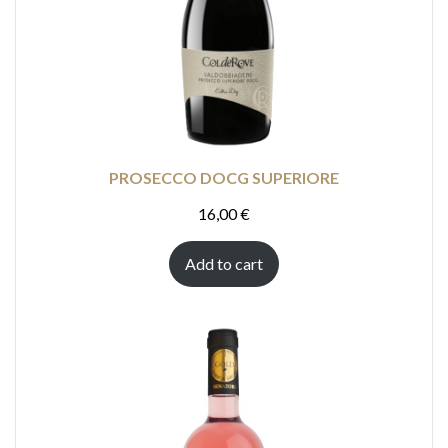
PROSECCO DOCG SUPERIORE
16,00
€
Add to cart