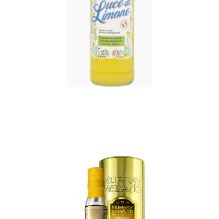
€
14,00
ADD TO CART
MURRAY MCDAVID