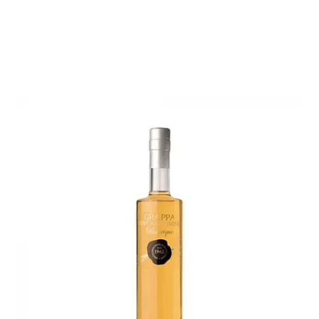
GRAPPA
GEWURZTRAMINER
BARRIQUE
€
30,00