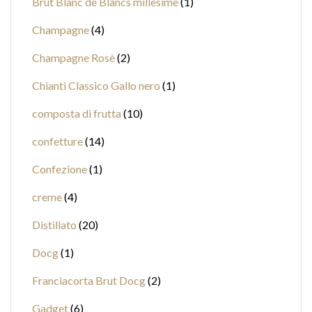
Brut Blanc de Blancs millesimè
1
Champagne
4
Champagne Rosè
2
Chianti Classico Gallo nero
1
composta di frutta
10
confetture
14
Confezione
1
creme
4
Distillato
20
Docg
1
Franciacorta Brut Docg
2
Gadget
6