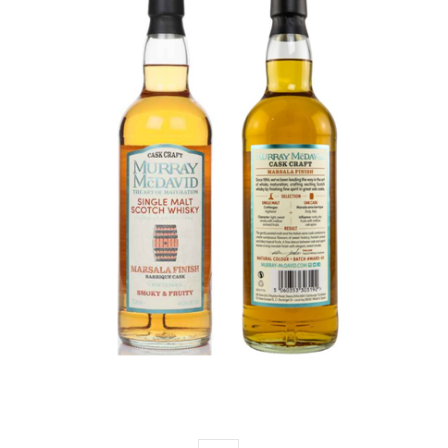
MURRAY MCDAVID
SINGLE MALT SCOTCH
WHISKY CROFTANGEA
(marsala finish)
€
68,00
ADD TO CART