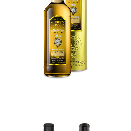
CRAFTED BLEND – HALF N
HALF 11YO BLENDED
SCOTCH WHISKY
€
74,00
ADD TO CART