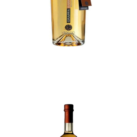
€
28,00
ADD TO CART
GRAPPA CILIEN 1888 –