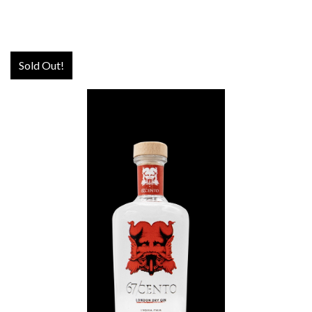
Sold Out!
Foraged Gin
€
36,50
MORE INFO