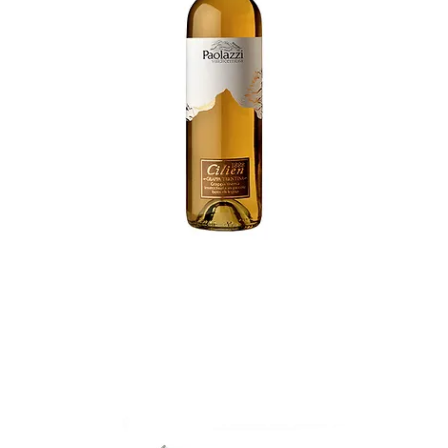
riserva
€
30,00
ADD TO CART