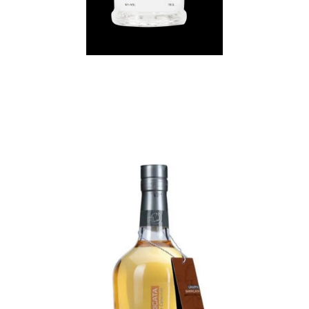
Grappa Barricata
Cabernet e Merlot