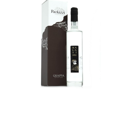
GRAPPA DI BALASI –
ASTUCCIATO
€
21,00
ADD TO CART