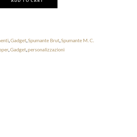
ADD TO CART
enti
,
Gadget
,
Spumante Brut
,
Spumante M. C.
pper
,
Gadget
,
personalizzazioni