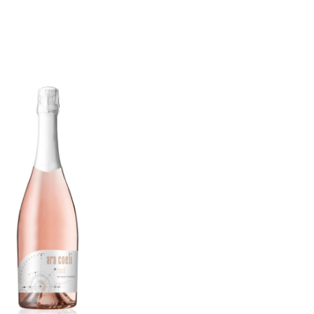
i Spumante Rosato
€
12,00
ADD TO CART