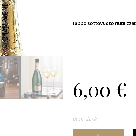
tappo sottovuoto riutilizzabi
6,00
€
18 in stock