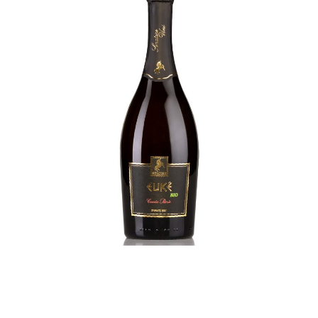
EUKÈ BIO Cuvée Rosè
€
16,00
ADD TO CART