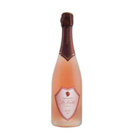
Rosé Millesimato Brut
D.O.C.G. FRANCIACORTA
La Valle
€
40,00
ADD TO CART