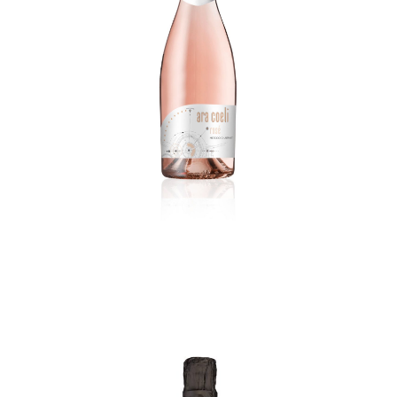
Rosato
€
12,00
ADD TO CART