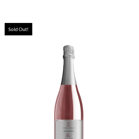
Sold Out!
ROSÈ SPUMANTE BRUT
ROSATO
€
12,00
MORE INFO