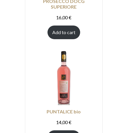
PROSECCO DOCG
SUPERIORE
rano
16,00
€
Add to cart
PUNTALICE bio
14,00
€