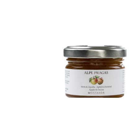
Mostarda Mela e Cipo
€
6,50
ADD TO CART