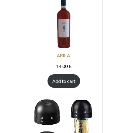
ARILA'
14,00
€
Add to cart