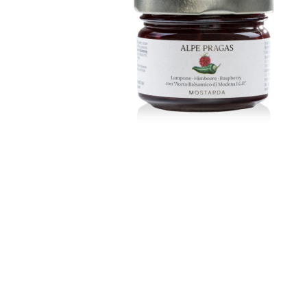
Modena I.G.P.”
€
6,50
ADD TO CART