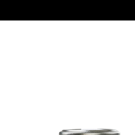
Mostarda Lampone c
ape
“Aceto Balsamico d