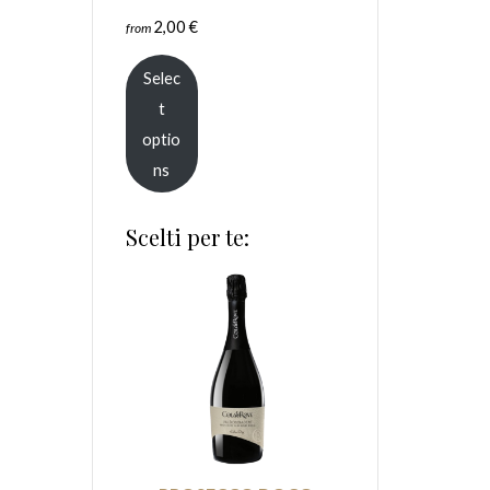
2,00
€
from
Selec
t
optio
ns
Scelti per te: