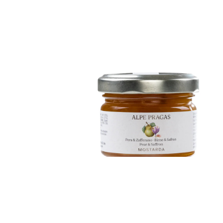
lla
Mostarda Pera e Zaffe
€
6,50
ADD TO CART