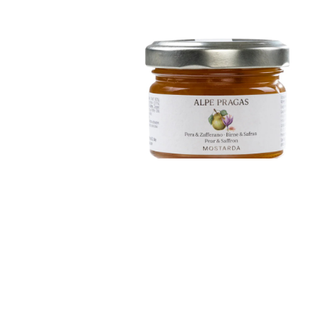
piccante
€
6,50
ADD TO CART