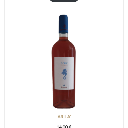
ARILA'
14,00
€