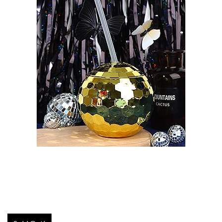
disco ball glass
€
10,00
ADD TO CART