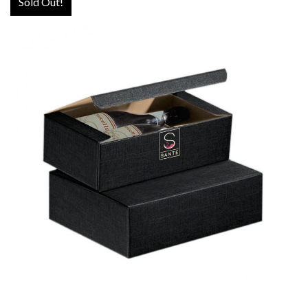
Sold Out!
LUXURY WINE BOX
€
50,00
MORE INFO