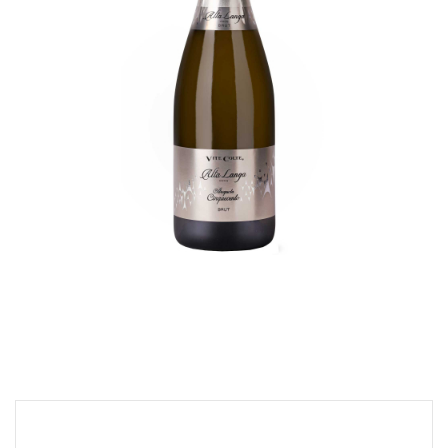
“Cinquecento Brut
Millesimato”
€
32,00
ADD TO CART