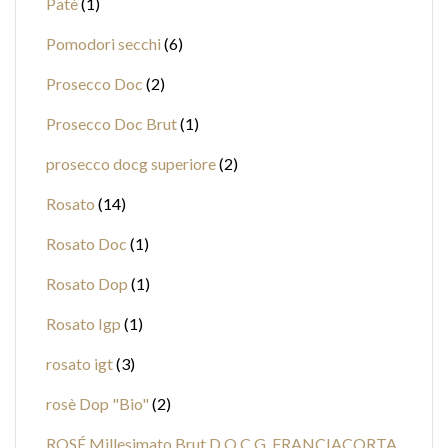
Patè
1
Pomodori secchi
6
Prosecco Doc
2
Prosecco Doc Brut
1
prosecco docg superiore
2
Rosato
14
Rosato Doc
1
Rosato Dop
1
Rosato Igp
1
rosato igt
3
rosè Dop "Bio"
2
ROSÉ Millesimato Brut D.O.C.G. FRANCIACORTA