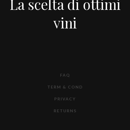
La scelta di ottimi
vini
FAQ
TERM & COND
PRIVACY
RETURNS