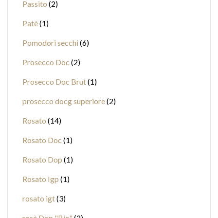
Passito
2
Patè
1
Pomodori secchi
6
Prosecco Doc
2
Prosecco Doc Brut
1
prosecco docg superiore
2
Rosato
14
Rosato Doc
1
Rosato Dop
1
Rosato Igp
1
rosato igt
3
rosè Dop "Bio"
2