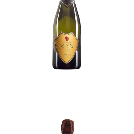
FRANCIACORTA La Valle
€
32,00
ADD TO CART