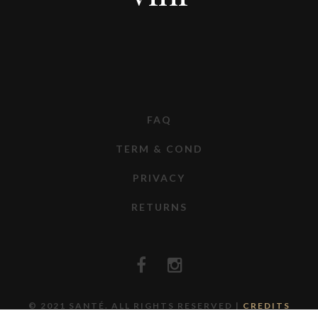
FAQ
TERM & COND
PRIVACY
RETURNS
© 2021 SANTÉ. ALL RIGHTS RESERVED |
CREDITS