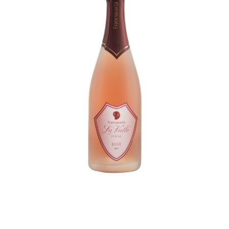
Rosé Millesimato Brut
D.O.C.G. FRANCIACORTA
La Valle
€
40,00
ADD TO CART