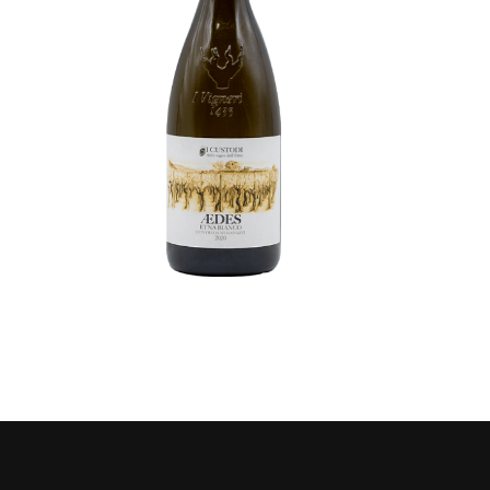
Aedes
€
22,00
ADD TO CART